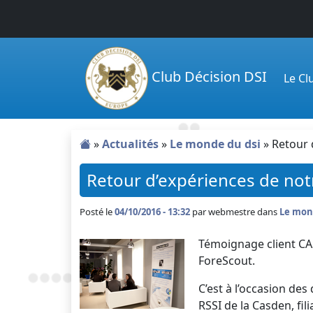
Passer au contenu principal
Club Décision DSI
Le C
»
Actualités
»
Le monde du dsi
»
Retour 
Retour d’expériences de not
Posté le
04/10/2016 - 13:32
par
webmestre dans
Le mon
Témoignage client CAS
ForeScout.
C’est à l’occasion des
RSSI de la Casden, fi