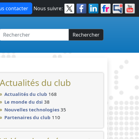
s contacter
Nous suivre:
Rechercher
Actualités du club
Actualités du club
168
Le monde du dsi
38
Nouvelles technologies
35
Partenaires du club
110