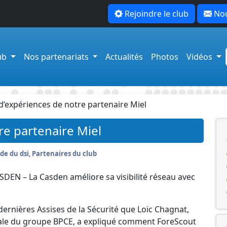
Rejoindre le club
Nou
lub
Nos partenariats
Actualités
Photos
Vidéos
d’expériences de notre partenaire Miel
re partenaire Miel
de du dsi
,
Partenaires du club
DEN – La Casden améliore sa visibilité réseau avec
 dernières Assises de la Sécurité que Loïc Chagnat,
liale du groupe BPCE, a expliqué comment ForeScout