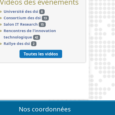
Vidéos des événements
Université des dsi
8
Consortium des dsi
13
Salon IT Research
15
Rencontres de l’innovation
technologique
42
Rallye des dsi
2
Toutes les vidéos
Nos coordonnées