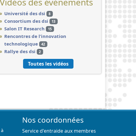
Vidéos des événements
Université des dsi
8
Consortium des dsi
13
Salon IT Research
15
Rencontres de l’innovation
technologique
42
Rallye des dsi
2
Toutes les vidéos
Nos coordonnées
 à
Service d'entraide aux membres