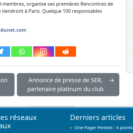
00 membres, organise ses premières Rencontres de
se tiendront à Paris. Quelque 100 responsables
naldunet.com
son
Annonce de presse de SER,
→
partenaire platinum du club
les réseaux
Derniers articles
iaux
One Pager Pentest : 4 points