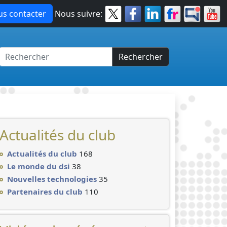
s contacter
Nous suivre:
Rechercher
Actualités du club
Actualités du club
168
Le monde du dsi
38
Nouvelles technologies
35
Partenaires du club
110