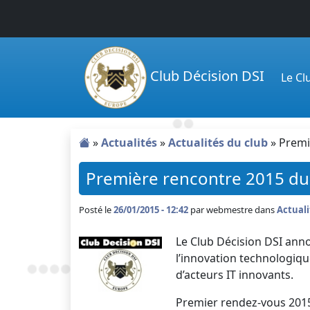
Passer au contenu principal
Club Décision DSI
Le C
»
Actualités
»
Actualités du club
»
Premi
Première rencontre 2015 du C
Posté le
26/01/2015 - 12:42
par
webmestre dans
Actuali
Le Club Décision DSI ann
l’innovation technologique
d’acteurs IT innovants.
Premier rendez-vous 2015 