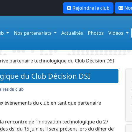
Rejoindre le club
Nou
lub
Nos partenariats
Actualités
Photos
Vidéos
ive partenaire technologique du Club Décision DSI
gique du Club Décision DSI
ires du club
ux événements du club en tant que partenaire
a rencontre de l’innovation technologique du 27
es dsi du 15 juin et il sera présent lors du dîner de