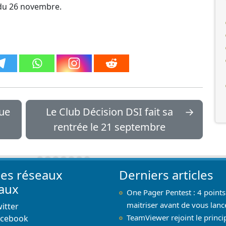
 du 26 novembre.
que
Le Club Décision DSI fait sa
→
rentrée le 21 septembre
les réseaux
Derniers articles
iaux
One Pager Pentest : 4 points
maitriser avant de vous lanc
itter
TeamViewer rejoint le princi
acebook