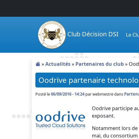
Passer au contenu principal
Club Décision DSI
Le C
»
Actualités
»
Partenaires du club
»
Oodr
Oodrive partenaire technolo
Posté le
06/09/2016 - 14:24
par
webmestre dans
Partena
Oodrive participe a
exposant.
Notamment lors de l
mai, du consortium d