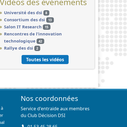
Vidéos des événements
Université des dsi
8
Consortium des dsi
13
Salon IT Research
15
Rencontres de l’innovation
technologique
42
Rallye des dsi
2
Toutes les vidéos
Nos coordonnées
 à
Service d'entraide aux membres
er
du Club Décision DSI
pal
01 53 45 28 65