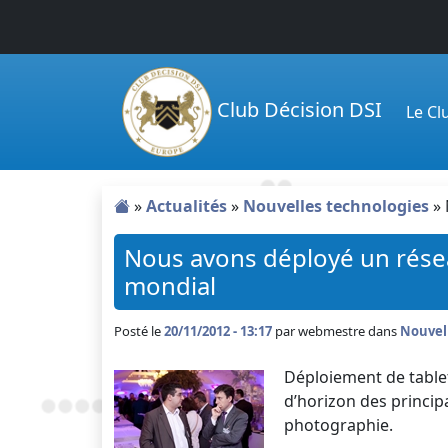
Passer au contenu principal
Club Décision DSI
Le C
»
Actualités
»
Nouvelles technologies
»
Nous avons déployé un résea
mondial
Posté le
20/11/2012 - 13:17
par
webmestre dans
Nouvel
Déploiement de tablet
d’horizon des principa
photographie.