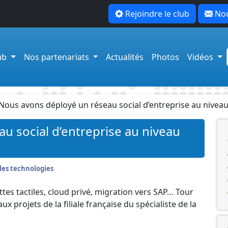
Rejoindre le club
Nou
lub
Nos partenariats
Actualités
Photos
Vidéos
Nous avons déployé un réseau social d’entreprise au nivea
u social d’entreprise au niveau
les technologies
tes tactiles, cloud privé, migration vers SAP… Tour
ux projets de la filiale française du spécialiste de la