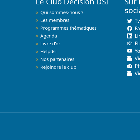
Le Club Décision DSI
Sur 
soc
Qui sommes-nous ?
Les membres
Tw
Programmes thématiques
F
Agenda
Li
Fl
Livre d'or
Y
Helpdsi
Vi
Nos partenaires
P
Rejoindre le club
Vi