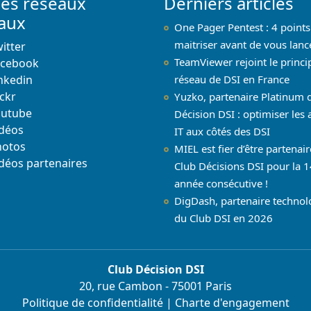
les réseaux
Derniers articles
iaux
One Pager Pentest : 4 points
maitriser avant de vous lanc
itter
TeamViewer rejoint le princi
acebook
nkedin
réseau de DSI en France
ickr
Yuzko, partenaire Platinum 
outube
Décision DSI : optimiser les 
déos
IT aux côtés des DSI
hotos
MIEL est fier d’être partenai
déos partenaires
Club Décisions DSI pour la 1
année consécutive !
DigDash, partenaire techno
du Club DSI en 2026
Club Décision DSI
20, rue Cambon - 75001 Paris
Politique de confidentialité
|
Charte d'engagement