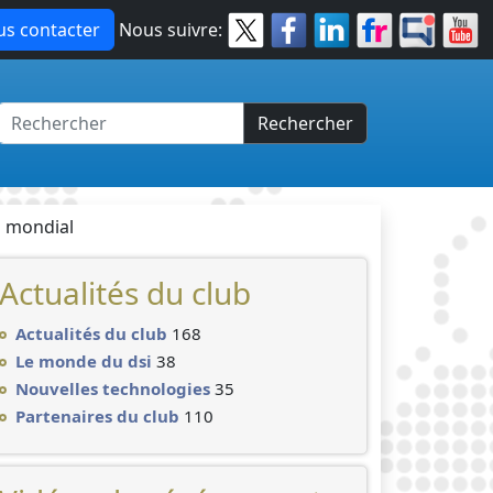
s contacter
Nous suivre:
Rechercher
u mondial
Actualités du club
Actualités du club
168
Le monde du dsi
38
Nouvelles technologies
35
Partenaires du club
110