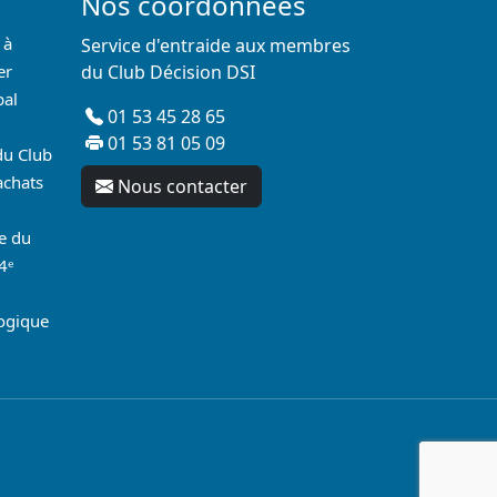
Nos coordonnées
 à
Service d'entraide aux membres
er
du Club Décision DSI
pal
01 53 45 28 65
01 53 81 05 09
du Club
achats
Nous contacter
re du
4ᵉ
logique