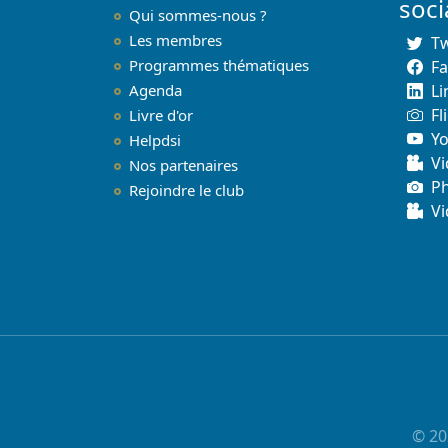
soc
Qui sommes-nous ?
Les membres
Tw
Programmes thématiques
F
Agenda
Li
Fl
Livre d'or
Y
Helpdsi
Vi
Nos partenaires
P
Rejoindre le club
Vi
© 20