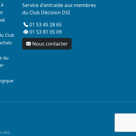
 à
Service d'entraide aux membres
er
du Club Décision DSI
pal
01 53 45 28 65
01 53 81 05 09
du Club
achats
Nous contacter
re du
4ᵉ
logique
rvés.