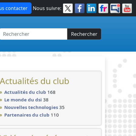
s contacter
Nous suivre:
Rechercher
Actualités du club
Actualités du club
168
Le monde du dsi
38
Nouvelles technologies
35
Partenaires du club
110