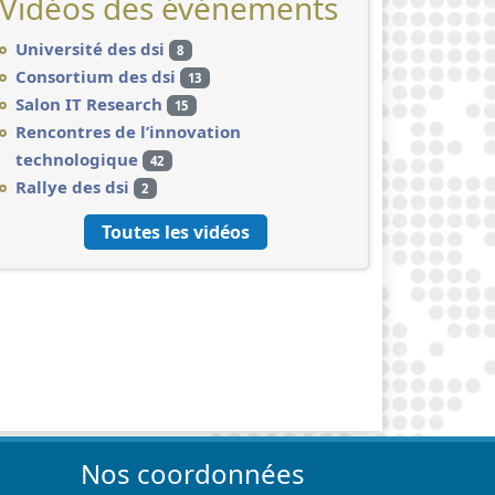
Vidéos des événements
Université des dsi
8
Consortium des dsi
13
Salon IT Research
15
Rencontres de l’innovation
technologique
42
Rallye des dsi
2
Toutes les vidéos
Nos coordonnées