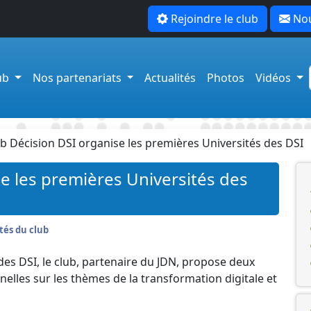
Rejoindre le club
Nou
lub
Nos partenariats
Actualités
Photos
Vidéos
ub Décision DSI organise les premières Universités des DSI
e les premières Universités des
tés du club
des DSI, le club, partenaire du JDN, propose deux
elles sur les thèmes de la transformation digitale et