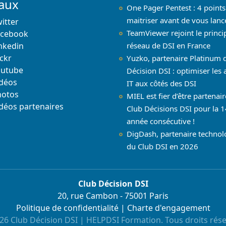
iaux
One Pager Pentest : 4 points
maitriser avant de vous lanc
itter
TeamViewer rejoint le princi
acebook
nkedin
réseau de DSI en France
ickr
Yuzko, partenaire Platinum 
outube
Décision DSI : optimiser les 
déos
IT aux côtés des DSI
hotos
MIEL est fier d’être partenai
déos partenaires
Club Décisions DSI pour la 1
année consécutive !
DigDash, partenaire techno
du Club DSI en 2026
Club Décision DSI
20, rue Cambon - 75001 Paris
Politique de confidentialité
|
Charte d'engagement
26 Club Décision DSI | HELPDSI Formation. Tous droits rése