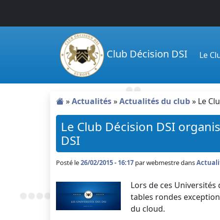
Passer au contenu principal
Club Décision DSI
Le C
»
Actualités
»
Actualités du club
»
Le Cl
Le Club Décision DSI organis
DSI
Posté le
26/02/2015 - 16:17
par
webmestre dans
Actuali
Lors de ces Universités 
tables rondes exceptionn
du cloud.