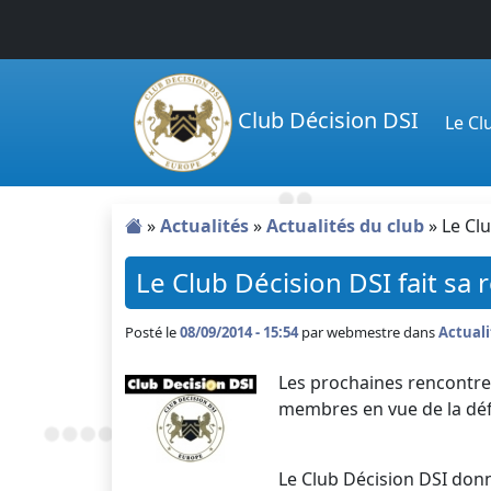
Passer au contenu principal
Club Décision DSI
Le C
»
Actualités
»
Actualités du club
»
Le Cl
Le Club Décision DSI fait sa
Posté le
08/09/2014 - 15:54
par
webmestre dans
Actuali
Les prochaines rencontres
membres en vue de la déf
Le Club Décision DSI do