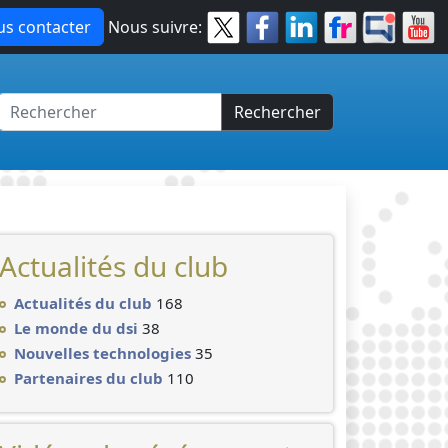
s contacter
Nous suivre:
Rechercher
Actualités du club
Actualités du club
168
Le monde du dsi
38
Nouvelles technologies
35
Partenaires du club
110