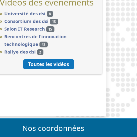
Vidéos des événements
Université des dsi
8
Consortium des dsi
13
Salon IT Research
15
Rencontres de l’innovation
technologique
42
Rallye des dsi
2
Toutes les vidéos
Nos coordonnées