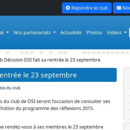
Rejoindre le club
Nou
lub
Nos partenariats
Actualités
Photos
Vidéos
ub Décision DSI fait sa rentrée le 23 septembre
 rentrée le 23 septembre
tés du club
 du club de DSI seront l’occasion de consulter ses
inition du programme des réflexions 2015.
nne rendez-vous à ses membres le 23 septembre