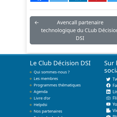
←
Avencall partenaire
technologique du CLub Décisio
DSI
Le Club Décision DSI
Sur 
soc
Qui sommes-nous ?
Les membres
Tw
Programmes thématiques
F
Agenda
Li
Fl
Livre d'or
Y
Helpdsi
Vi
Nos partenaires
P