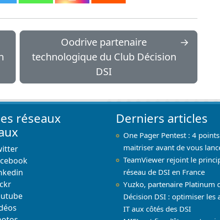
Oodrive partenaire
→
n
technologique du Club Décision
DSI
les réseaux
Derniers articles
iaux
One Pager Pentest : 4 points
maitriser avant de vous lanc
itter
TeamViewer rejoint le princi
acebook
nkedin
réseau de DSI en France
ickr
Yuzko, partenaire Platinum 
outube
Décision DSI : optimiser les 
déos
IT aux côtés des DSI
hotos