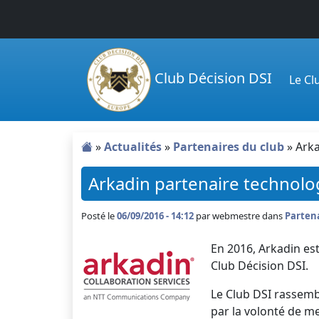
Passer au contenu principal
Club Décision DSI
Le C
»
Actualités
»
Partenaires du club
»
Arka
Arkadin partenaire technolo
Posté le
06/09/2016 - 14:12
par
webmestre dans
Partena
En 2016, Arkadin es
Club Décision DSI.
Le Club DSI rassem
par la volonté de m