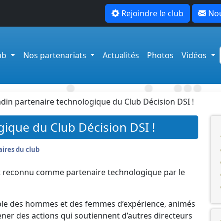
Rejoindre le club
Nou
lub
Nos partenariats
Actualités
Photos
Vidéos
din partenaire technologique du Club Décision DSI !
gique du Club Décision DSI !
ires du club
t reconnu comme partenaire technologique par le
ble des hommes et des femmes d’expérience, animés
ener des actions qui soutiennent d’autres directeurs