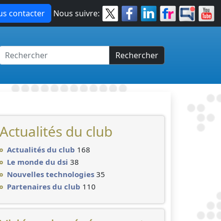
s contacter
Nous suivre:
Rechercher
Actualités du club
Actualités du club
168
Le monde du dsi
38
Nouvelles technologies
35
Partenaires du club
110