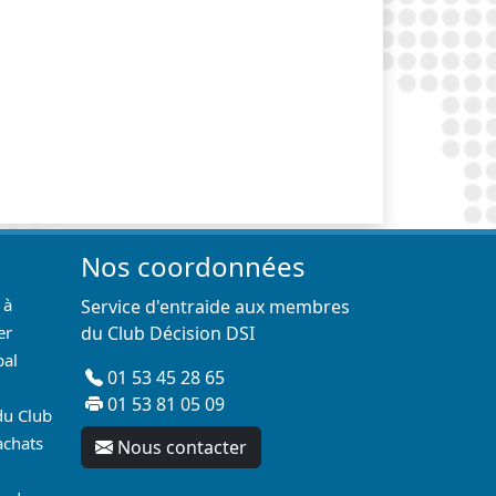
Nos coordonnées
 à
Service d'entraide aux membres
er
du Club Décision DSI
pal
01 53 45 28 65
01 53 81 05 09
du Club
achats
Nous contacter