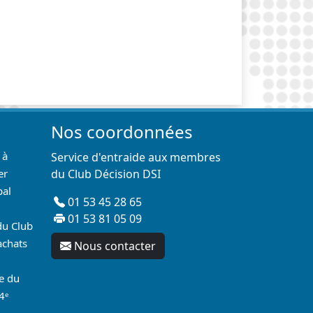
Nos coordonnées
 à
Service d'entraide aux membres
er
du Club Décision DSI
pal
01 53 45 28 65
01 53 81 05 09
du Club
achats
Nous contacter
re du
4ᵉ