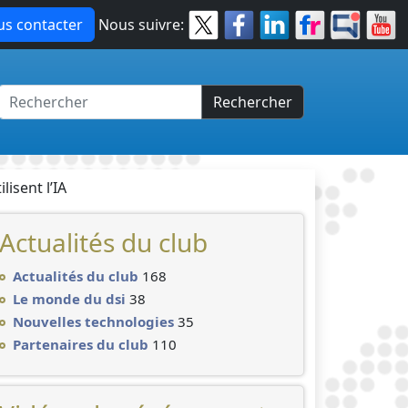
s contacter
Nous suivre:
Rechercher
isent l’IA
Actualités du club
Actualités du club
168
Le monde du dsi
38
Nouvelles technologies
35
Partenaires du club
110