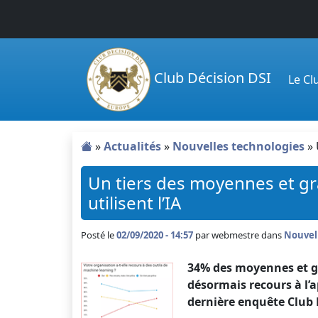
Passer au contenu principal
Club Décision DSI
Le C
»
Actualités
»
Nouvelles technologies
»
Un tiers des moyennes et gr
utilisent l’IA
Posté le
02/09/2020 - 14:57
par
webmestre dans
Nouvel
34% des moyennes et g
désormais recours à l’a
dernière enquête Club D