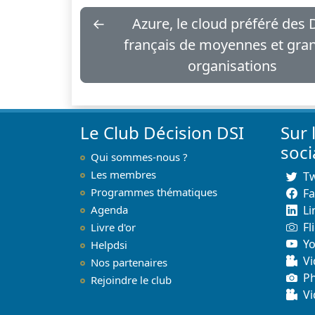
←
Azure, le cloud préféré des 
français de moyennes et gra
organisations
Le Club Décision DSI
Sur 
soc
Qui sommes-nous ?
Les membres
Tw
Programmes thématiques
F
Agenda
Li
Fl
Livre d'or
Y
Helpdsi
Vi
Nos partenaires
P
Rejoindre le club
Vi