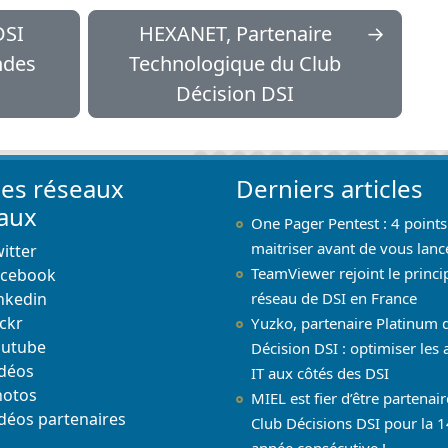
DSI
HEXANET, Partenaire
→
ndes
Technologique du Club
Décision DSI
les réseaux
Derniers articles
iaux
One Pager Pentest : 4 points
maitriser avant de vous lanc
itter
TeamViewer rejoint le princi
acebook
nkedin
réseau de DSI en France
ickr
Yuzko, partenaire Platinum 
outube
Décision DSI : optimiser les 
déos
IT aux côtés des DSI
hotos
MIEL est fier d’être partenai
déos partenaires
Club Décisions DSI pour la 1
année consécutive !