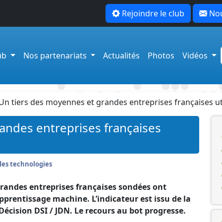
Rejoindre le club
Nou
lub
Nos partenariats
Actualités
Photos
Vidéos
Un tiers des moyennes et grandes entreprises françaises util
andes entreprises françaises
les technologies
randes entreprises françaises sondées ont
pprentissage machine. L’indicateur est issu de la
écision DSI / JDN. Le recours au bot progresse.