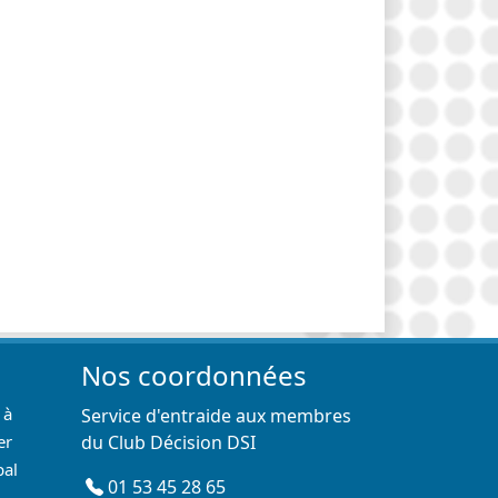
Nos coordonnées
 à
Service d'entraide aux membres
er
du Club Décision DSI
pal
01 53 45 28 65