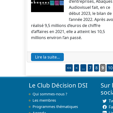
d’entreprises, Abaques
Audiovisuel fait, en ce
début 2023, le bilan de
l’année 2022. Après avo
réalisé 9,5 millions d’euros de chiffre
d’affaires en 2021, elle a atteint les 10,5
millions environ l’an passé.
Lire la suite...
<<
<
…
7
8
9
10
Le Club Décision DSI
Sur 
soc
Qui sommes-nous ?
Les membres
Tw
Programmes thématiques
F
Agenda
Li