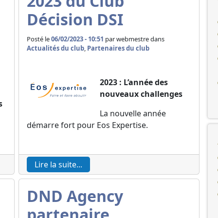
2023 du Club
Décision DSI
Posté le
06/02/2023 - 10:51
par
webmestre dans
Actualités du club
,
Partenaires du club
2023 : L’année des
nouveaux challenges
s
La nouvelle année
démarre fort pour Eos Expertise.
Lire la suite...
DND Agency
partenaire