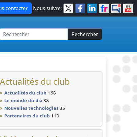
s contacter
Nous suivre:
Rechercher
Actualités du club
Actualités du club
168
Le monde du dsi
38
Nouvelles technologies
35
Partenaires du club
110