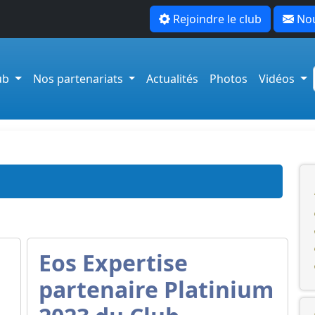
Rejoindre le club
Nou
lub
Nos partenariats
Actualités
Photos
Vidéos
Eos Expertise
partenaire Platinium