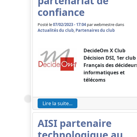
partenariat de
confiance
Posté le
07/02/2023 - 17:04
par
webmestre dans
Actualités du club
,
Partenaires du club
DecideOm X Club
Décision DSI, 1er club
Français des décideur
informatiques et
télécoms
Lire la suite...
AISI partenaire
technologique au