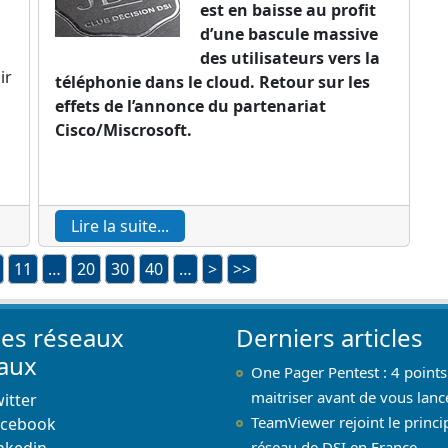
est en baisse au profit
d’une bascule massive
des utilisateurs vers la
ir
téléphonie dans le cloud. Retour sur les
effets de l’annonce du partenariat
Cisco/Miscrosoft.
Lire la suite...
11
…
20
30
40
…
>
>>
les réseaux
Derniers articles
iaux
One Pager Pentest : 4 points
maitriser avant de vous lanc
itter
TeamViewer rejoint le princi
acebook
nkedin
réseau de DSI en France