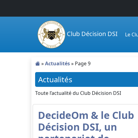
Passer au contenu principal
Club Décision DSI
Le C
»
Actualités
»
Page 9
Actualités
Toute l’actualité du Club Décision DSI
DecideOm & le Club
Décision DSI, un