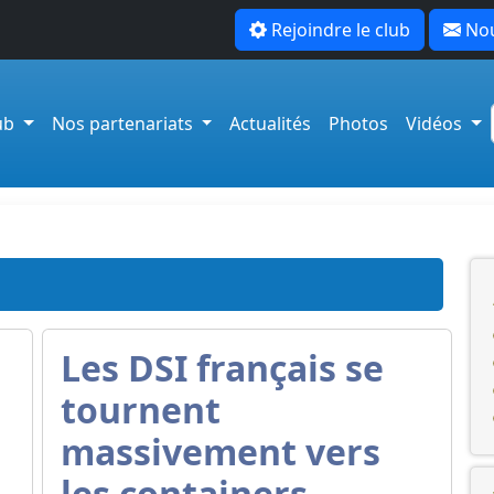
Rejoindre le club
Nou
lub
Nos partenariats
Actualités
Photos
Vidéos
Les DSI français se
tournent
massivement vers
les containers