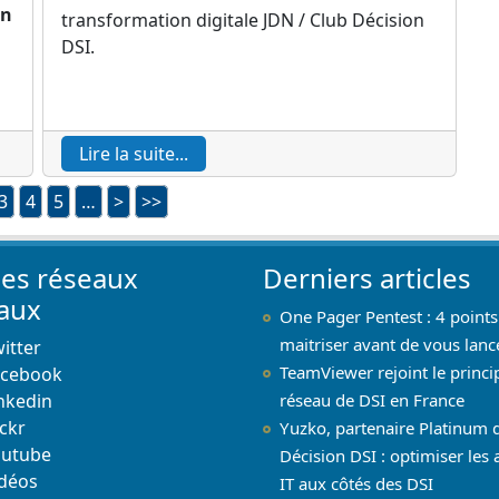
on
transformation digitale JDN / Club Décision
DSI.
Lire la suite...
3
4
5
…
>
>>
les réseaux
Derniers articles
iaux
One Pager Pentest : 4 points
maitriser avant de vous lanc
itter
TeamViewer rejoint le princi
acebook
nkedin
réseau de DSI en France
ickr
Yuzko, partenaire Platinum 
outube
Décision DSI : optimiser les 
déos
IT aux côtés des DSI