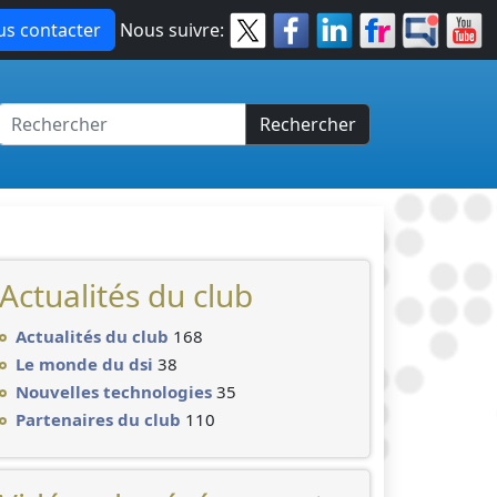
s contacter
Nous suivre:
Rechercher
Actualités du club
Actualités du club
168
Le monde du dsi
38
Nouvelles technologies
35
Partenaires du club
110