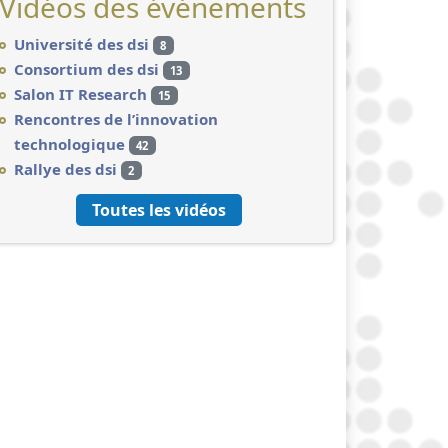
Vidéos des événements
Université des dsi
8
Consortium des dsi
13
Salon IT Research
15
Rencontres de l’innovation
technologique
42
Rallye des dsi
2
Toutes les vidéos