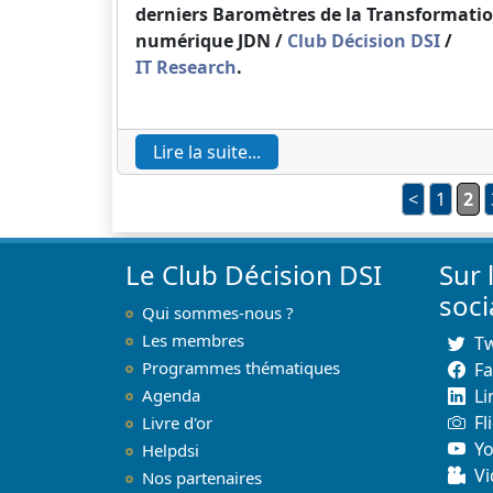
derniers Baromètres de la Transformati
numérique JDN /
Club Décision DSI
/
IT Research
.
Lire la suite...
<
1
2
Le Club Décision DSI
Sur 
soc
Qui sommes-nous ?
Les membres
Tw
Programmes thématiques
F
Agenda
Li
Fl
Livre d'or
Y
Helpdsi
Vi
Nos partenaires