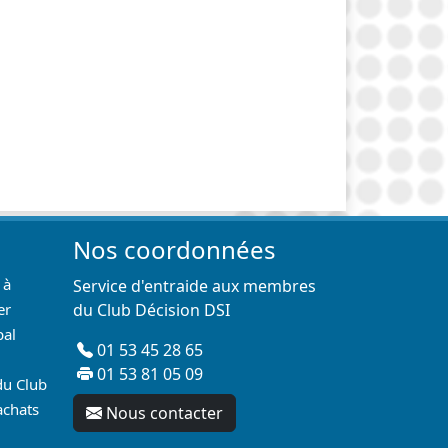
Nos coordonnées
 à
Service d'entraide aux membres
er
du Club Décision DSI
pal
01 53 45 28 65
01 53 81 05 09
du Club
achats
Nous contacter