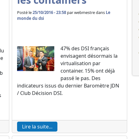
Posté le
25/10/2016 - 23:58
par
webmestre dans
Le
monde du dsi
47% des DSI français
du
envisagent désormais la
de
virtualisation par
container. 15% ont déjà
ub
passé le pas. Des
indicateurs issus du dernier Baromètre JDN
/ Club Décision DSI.
s
Lire la suite...