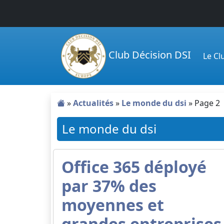
Passer au contenu principal
Club Décision DSI
Le C
»
Actualités
»
Le monde du dsi
»
Page 2
Le monde du dsi
Office 365 déployé
par 37% des
moyennes et
grandes entreprises