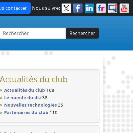
s contacter
Nous suivre:
Rechercher
Actualités du club
Actualités du club
168
Le monde du dsi
38
Nouvelles technologies
35
Partenaires du club
110