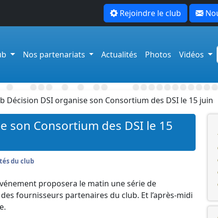
Rejoindre le club
Nou
lub
Nos partenariats
Actualités
Photos
Vidéos
ub Décision DSI organise son Consortium des DSI le 15 juin
se son Consortium des DSI le 15
tés du club
vénement proposera le matin une série de
es fournisseurs partenaires du club. Et l’après-midi
e.