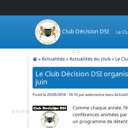
Passer au contenu principal
Club Décision DSI
Le C
»
Actualités
»
Actualités du club
»
Le Cl
Le Club Décision DSI organi
juin
Posté le
25/05/2016 - 10:15
par
webmestre dans
Actuali
Comme chaque année, l’é
conférences animées par d
un programme de détent