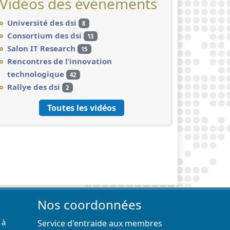
Vidéos des événements
Université des dsi
8
Consortium des dsi
13
Salon IT Research
15
Rencontres de l’innovation
technologique
42
Rallye des dsi
2
Toutes les vidéos
Nos coordonnées
 à
Service d'entraide aux membres