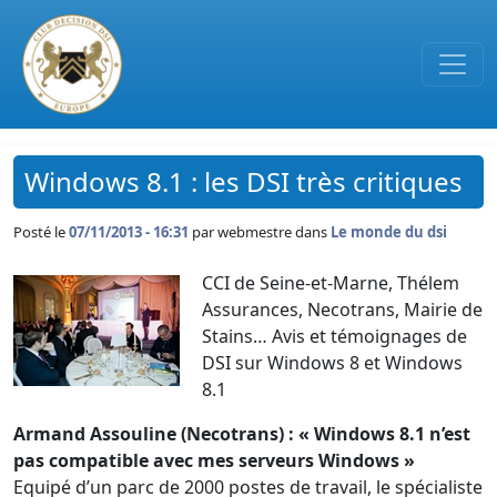
Passer au contenu principal
Windows 8.1 : les DSI très critiques
Posté le
07/11/2013 - 16:31
par
webmestre dans
Le monde du dsi
CCI de Seine-et-Marne, Thélem
Assurances, Necotrans, Mairie de
Stains… Avis et témoignages de
DSI sur Windows 8 et Windows
8.1
Armand Assouline (Necotrans) : « Windows 8.1 n’est
pas compatible avec mes serveurs Windows »
Equipé d’un parc de 2000 postes de travail, le spécialiste