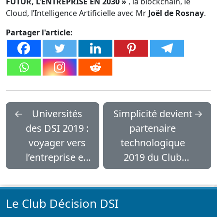
FUTUR, L’ENTREPRISE EN 2030 »
, la blockchain, le
Cloud, l’Intelligence Artificielle avec Mr
Joël de Rosnay
.
Partager l'article:
←
Universités
Simplicité devient
→
des DSI 2019 :
partenaire
voyager vers
technologique
l’entreprise en
2019 du Club
2030
Décision DSI
Le Club Décision DSI