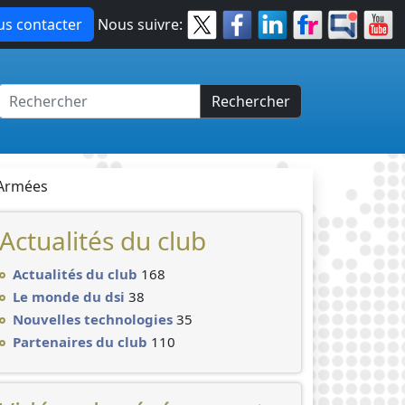
s contacter
Nous suivre:
Rechercher
 Armées
Actualités du club
Actualités du club
168
Le monde du dsi
38
Nouvelles technologies
35
Partenaires du club
110