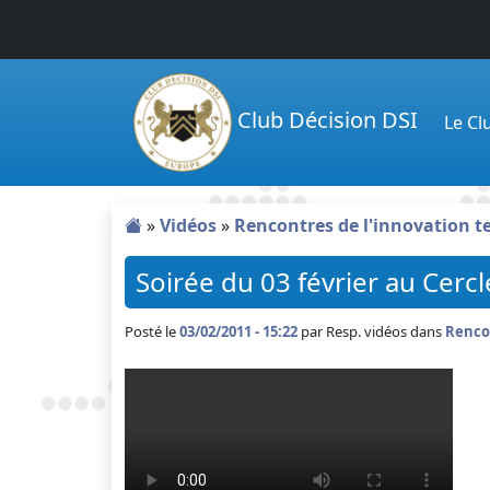
Passer au contenu principal
Club Décision DSI
Le C
»
Vidéos
»
Rencontres de l'innovation 
Soirée du 03 février au Cerc
Posté le
03/02/2011 - 15:22
par
Resp. vidéos dans
Renco