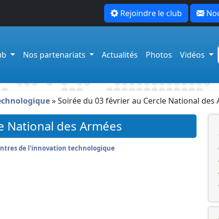
Rejoindre le club
Nou
lub
Nos partenariats
Actualités
Photos
Vidéos
technologique
»
Soirée du 03 février au Cercle National des
le National des Armées
ntres de l'innovation technologique