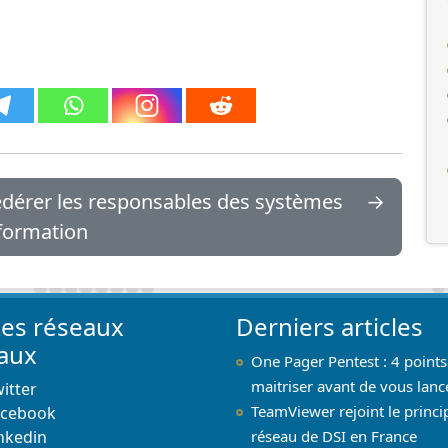
fédérer les responsables des systèmes
→
nformation
les réseaux
Derniers articles
iaux
One Pager Pentest : 4 points
maitriser avant de vous lanc
itter
TeamViewer rejoint le princi
acebook
nkedin
réseau de DSI en France