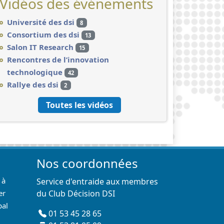
Vidéos des événements
Université des dsi
8
Consortium des dsi
13
Salon IT Research
15
Rencontres de l’innovation
technologique
42
Rallye des dsi
2
Toutes les vidéos
Nos coordonnées
 à
Service d'entraide aux membres
er
du Club Décision DSI
pal
01 53 45 28 65