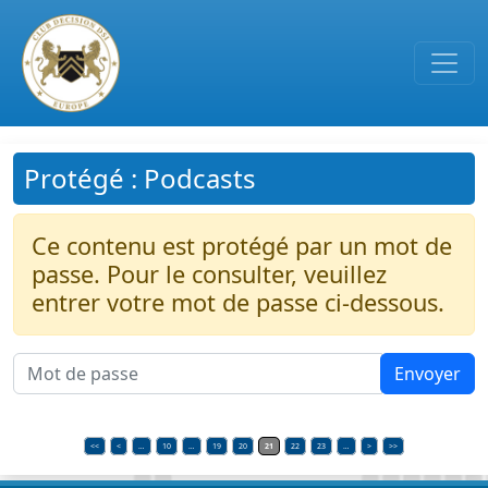
Passer au contenu principal
Protégé : Podcasts
Ce contenu est protégé par un mot de
passe. Pour le consulter, veuillez
entrer votre mot de passe ci-dessous.
<<
<
…
10
…
19
20
21
22
23
…
>
>>