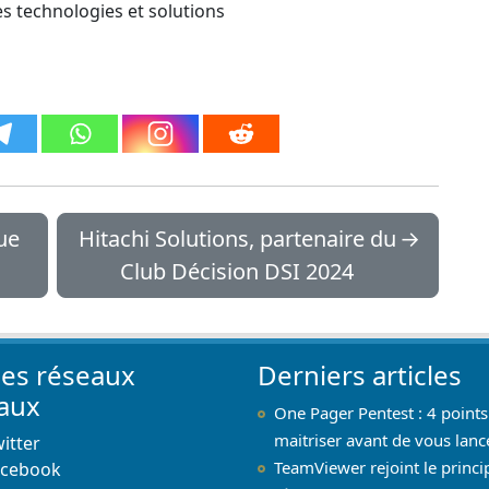
es technologies et solutions
ue
Hitachi Solutions, partenaire du
→
Club Décision DSI 2024
les réseaux
Derniers articles
iaux
One Pager Pentest : 4 points
maitriser avant de vous lanc
itter
TeamViewer rejoint le princi
acebook