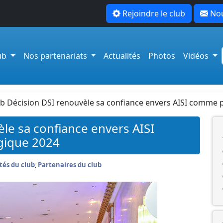
Rejoindre le club
Nou
lub
Nos partenariats
Actualités
Photos
Vidéos
ub Décision DSI renouvèle sa confiance envers AISI comme 
le sa confiance envers AISI
gique 2024
tés du club
,
Partenaires du club