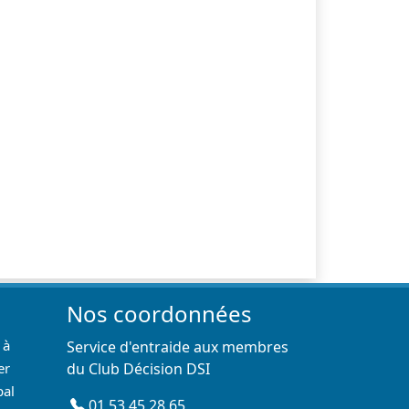
Nos coordonnées
 à
Service d'entraide aux membres
er
du Club Décision DSI
pal
01 53 45 28 65