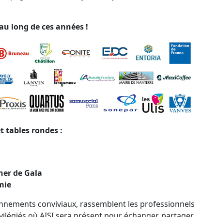
au long de ces années !
t tables rondes :
ner de Gala
mie
nnements conviviaux, rassemblent les professionnels
vilégiés où AISI sera présent pour échanger, partager