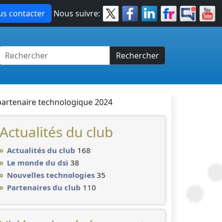
s contacter
Nous suivre:
Rechercher
partenaire technologique 2024
Actualités du club
Actualités du club
168
Le monde du dsi
38
Nouvelles technologies
35
Partenaires du club
110