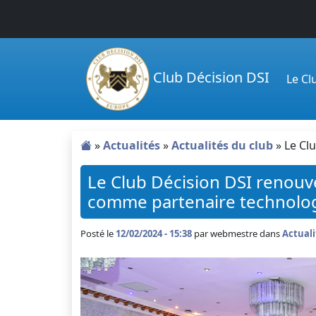
Passer au contenu principal
Club Décision DSI
Le C
»
Actualités
»
Actualités du club
»
Le Cl
Le Club Décision DSI renouvè
comme partenaire technolo
Posté le
12/02/2024 - 15:38
par
webmestre dans
Actuali