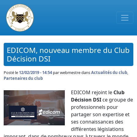
Passer au contenu principal
EDICOM, nouveau membre du Club
Décision DSI
Posté le
12/02/2019 - 14:54
par
webmestre dans
Actualités du club
,
Partenaires du club
EDICOM rejoint le
Club
Décision DSI
ce groupe de
professionnels pour
partager son expertise et
ses connaissances des
différentes législations
imposant, dans de nombreux pays à travers le monde,