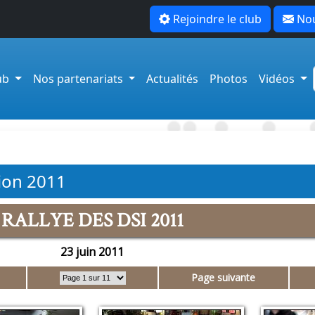
Rejoindre le club
Nou
lub
Nos partenariats
Actualités
Photos
Vidéos
tion 2011