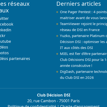
les réseaux
Derniers articles
iaux
One Pager Pentest : 4 points
maitriser avant de vous lanc
itter
TeamViewer rejoint le princi
acebook
nkedin
réseau de DSI en France
ickr
Yuzko, partenaire Platinum 
outube
Décision DSI : optimiser les 
déos
IT aux côtés des DSI
hotos
MIEL est fier d’être partenai
déos partenaires
Club Décisions DSI pour la 1
année consécutive !
DigDash, partenaire techno
du Club DSI en 2026
Club Décision DSI
20, rue Cambon - 75001 Paris
Politique de confidentialité
|
Charte d'engagement