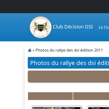
Passer au contenu principal
Club Décision DSI
Le C
»
Photos du rallye des dsi édition 2011
Photos du rallye des dsi édi