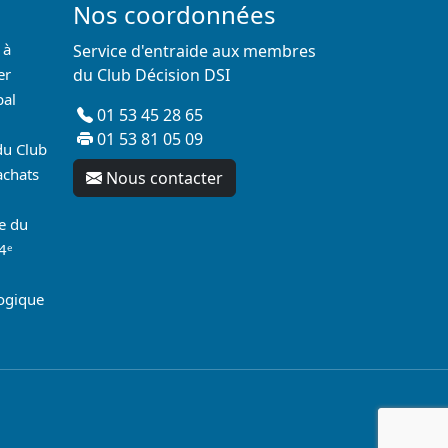
Nos coordonnées
 à
Service d'entraide aux membres
er
du Club Décision DSI
pal
01 53 45 28 65
01 53 81 05 09
du Club
achats
Nous contacter
re du
4ᵉ
logique