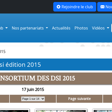
Rejoindre le club
Nou
lub
Nos partenariats
Actualités
Photos
Vidéos
015
i édition 2015