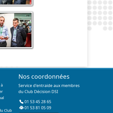
Nos coordonnées
 à
Service d'entraide aux membres
er
du Club Décision DSI
pal
01 53 45 28 65
01 53 81 05 09
du Club