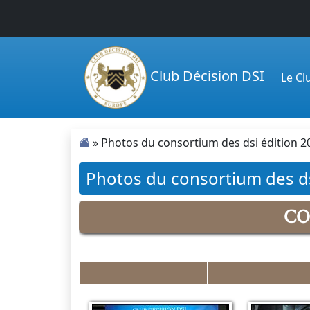
Passer au contenu principal
Club Décision DSI
Le C
»
Photos du consortium des dsi édition 2
Photos du consortium des ds