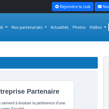
Rejoindre le club
Nou
lub
Nos partenariats
Actualités
Photos
Vidéos