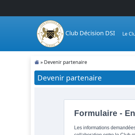
Passer au contenu principal
Club Décision DSI
Le C
»
Devenir partenaire
Devenir partenaire