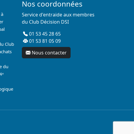
Nos coordonnées
 à
Service d'entraide aux membres
er
du Club Décision DSI
pal
01 53 45 28 65
01 53 81 05 09
du Club
achats
Nous contacter
re du
4ᵉ
logique