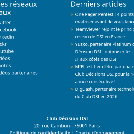
les réseaux
Derniers articles
iaux
One Pager Pentest : 4 points
maitriser avant de vous lanc
itter
TeamViewer rejoint le princi
acebook
nkedin
réseau de DSI en France
ickr
Yuzko, partenaire Platinum 
outube
Décision DSI : optimiser les 
déos
IT aux côtés des DSI
hotos
MIEL est fier d’être partenai
déos partenaires
Club Décisions DSI pour la 1
année consécutive !
DigDash, partenaire techno
du Club DSI en 2026
Club Décision DSI
20, rue Cambon - 75001 Paris
Politique de confidentialité
|
Charte d'engagement