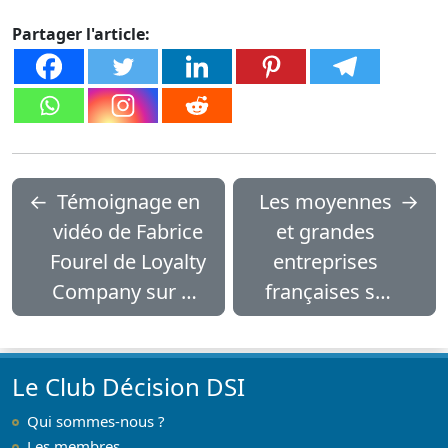
Partager l'article:
←
Témoignage en
Les moyennes
→
vidéo de Fabrice
et grandes
Fourel de Loyalty
entreprises
Company sur un
françaises se
projet avec FUZE
tournent en
masse vers l’IA
Le Club Décision DSI
Qui sommes-nous ?
Les membres